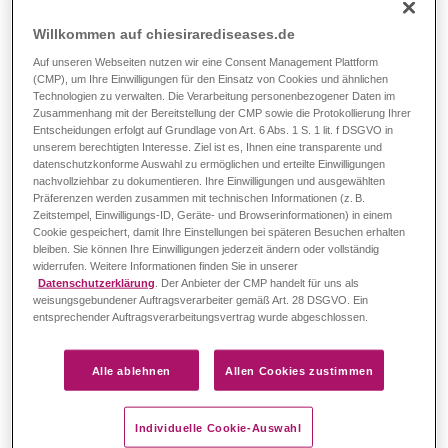
ohne Therapie schnell lebensbedrohlich werden können.
Willkommen auf chiesirarediseases.de
Man unterscheidet bei der Therapie grundlegend nach
Auf unseren Webseiten nutzen wir eine Consent Management Plattform
1
symptomatischen und kurativen Behandlungen.
(CMP), um Ihre Einwilligungen für den Einsatz von Cookies und ähnlichen
Technologien zu verwalten. Die Verarbeitung personenbezogener Daten im
Symptomatische Therapien
sollen die von der
Zusammenhang mit der Bereitstellung der CMP sowie die Protokollierung Ihrer
Entscheidungen erfolgt auf Grundlage von Art. 6 Abs. 1 S. 1 lit. f DSGVO in
Krankheit verursachten gesundheitlichen Probleme (z.
unserem berechtigten Interesse. Ziel ist es, Ihnen eine transparente und
B. Blutarmut) lindern und Komplikationen vermeiden. Sie
datenschutzkonforme Auswahl zu ermöglichen und erteilte Einwilligungen
müssen dafür regelmäßig angewendet werden.
nachvollziehbar zu dokumentieren. Ihre Einwilligungen und ausgewählten
Präferenzen werden zusammen mit technischen Informationen (z. B.
Kurative Therapien
zielen auf eine dauerhafte Heilung
Zeitstempel, Einwilligungs-ID, Geräte- und Browserinformationen) in einem
oder die Behandlung der Krankheitsursachen ab.
Cookie gespeichert, damit Ihre Einstellungen bei späteren Besuchen erhalten
bleiben. Sie können Ihre Einwilligungen jederzeit ändern oder vollständig
Symptomatische Therapie
widerrufen. Weitere Informationen finden Sie in unserer
Datenschutzerklärung
. Der Anbieter der CMP handelt für uns als
weisungsgebundener Auftragsverarbeiter gemäß Art. 28 DSGVO. Ein
BLUTTRANSFUSION
entsprechender Auftragsverarbeitungsvertrag wurde abgeschlossen.
Die häufigste symptomatische Maßnahme ist die
Transfusionsbehandlung
. Eine Transfusionsbehandlung
Alle ablehnen
Allen Cookies zustimmen
wird empfohlen, wenn die Hämoglobin-Konzentration
wiederholt unter einen bestimmten Wert fällt oder sich
Individuelle Cookie-Auswahl
1,2
bestimmte Anämie-Symptome zeigen.