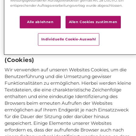
weisungsgebundener Auftragsverarbeiter gemäß Art. 28 DSGVO. Ein
entsprechender Auftragsverarbeitungsvertrag wurde abgeschlossen.
Rechtsgrundlage ist Artikel 6 Absatz 1 Buchstabe f
DSGVO. Das überwiegende berechtigte Interesse liegt
Alle ablehnen
Allen Cookies zustimmen
in der Sicherstellung der störungsfreien
Funktionsfähigkeit unserer Websites.
Individuelle Cookie-Auswahl
2. Speicherung von Informationen oder
Zugriff auf gespeicherte Informationen
(Cookies)
Wir verwenden auf unseren Websites Cookies, um die
Benutzerführung und die Umsetzung gewisser
Funktionalitäten zu ermöglichen. Hierbei werden kleine
Textdateien, die eine charakteristische Zeichenfolge
enthalten und eine eindeutige Identifizierung des
Browsers beim erneuten Aufrufen der Websites
ermöglichen auf Ihrem Endgerät je nach Einsatzzweck
für die Dauer der Sitzung oder darüber hinaus
gespeichert. Einige Elemente unserer Websites
erfordern es, dass der aufrufende Browser auch nach