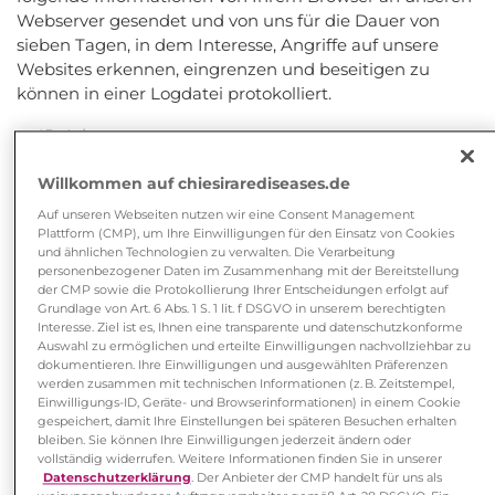
Webserver gesendet und von uns für die Dauer von
sieben Tagen, in dem Interesse, Angriffe auf unsere
Websites erkennen, eingrenzen und beseitigen zu
können in einer Logdatei protokolliert.
IP-Adresse
Datum und Uhrzeit des Zugriffs
Anfrage (Methode, angefragte Datei,
Willkommen auf chiesirarediseases.de
Protokollversion)
Auf unseren Webseiten nutzen wir eine Consent Management
Name der aufgerufenen Seite
Plattform (CMP), um Ihre Einwilligungen für den Einsatz von Cookies
und ähnlichen Technologien zu verwalten. Die Verarbeitung
Statuscode mit dem der Webserver geantwortet hat
personenbezogener Daten im Zusammenhang mit der Bereitstellung
(z.B. erfolgreich)
der CMP sowie die Protokollierung Ihrer Entscheidungen erfolgt auf
Übertragene Datenmenge
Grundlage von Art. 6 Abs. 1 S. 1 lit. f DSGVO in unserem berechtigten
Browser-Typ und Version
Interesse. Ziel ist es, Ihnen eine transparente und datenschutzkonforme
Auswahl zu ermöglichen und erteilte Einwilligungen nachvollziehbar zu
Betriebssystem
dokumentieren. Ihre Einwilligungen und ausgewählten Präferenzen
Verwendetes Endgerät
werden zusammen mit technischen Informationen (z. B. Zeitstempel,
Referrer-URL (die zuvor besuchte Seite)
Einwilligungs-ID, Geräte- und Browserinformationen) in einem Cookie
gespeichert, damit Ihre Einstellungen bei späteren Besuchen erhalten
bleiben. Sie können Ihre Einwilligungen jederzeit ändern oder
Wir behalten uns vor, die Logdatei länger
vollständig widerrufen. Weitere Informationen finden Sie in unserer
aufzubewahren, wenn Tatsachen vorliegen, welche die
Datenschutzerklärung
. Der Anbieter der CMP handelt für uns als
Annahme eines unzulässigen Zugriffs nahelegen.