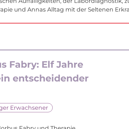
ischen Auffälligkeiten, der Labordiagnostik, z
apie und Annas Alltag mit der Seltenen Erk
 Fabry: Elf Jahre
ein entscheidender
l
ger Erwachsener
Morbus Fabry und Therapie