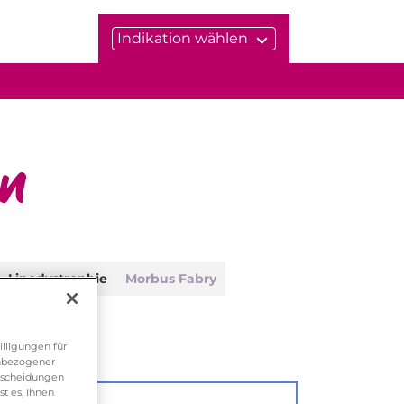
Indikation wählen
en
Lipodystrophie
Morbus Fabry
lligungen für
enbezogener
ntscheidungen
st es, Ihnen