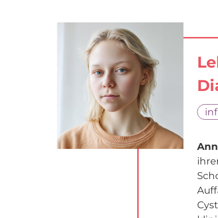
Le
Di
in
Ann
ihre
Scho
Auff
Cyst