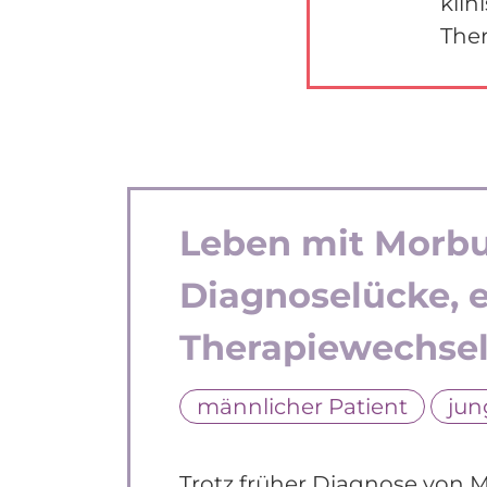
klin
Ther
Leben mit Morbus
Diagnoselücke, 
Therapiewechse
männlicher Patient
jun
Trotz früher Diagnose von 