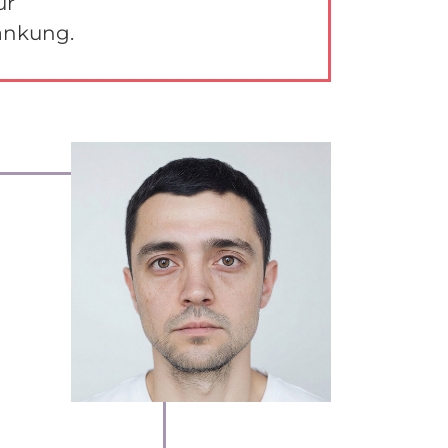
ur
rankung.