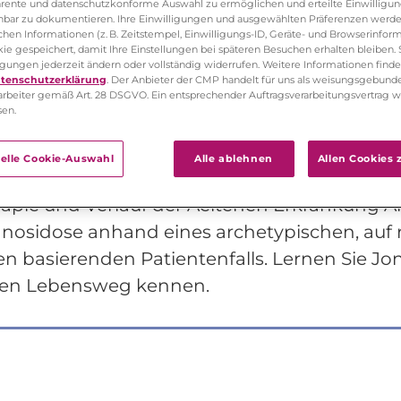
arente und datenschutzkonforme Auswahl zu ermöglichen und erteilte Einwilligu
pha-Mannosidose: Ein leb
ehbar zu dokumentieren. Ihre Einwilligungen und ausgewählten Präferenzen we
chen Informationen (z. B. Zeitstempel, Einwilligungs-ID, Geräte- und Browserinform
e gespeichert, damit Ihre Einstellungen bei späteren Besuchen erhalten bleiben.
t einer Seltenen Erkranku
ligungen jederzeit ändern oder vollständig widerrufen. Weitere Informationen finde
tenschutzerklärung
. Der Anbieter der CMP handelt für uns als weisungsgebund
arbeiter gemäß Art. 28 DSGVO. Ein entsprechender Auftragsverarbeitungsvertrag 
sen.
bis 40 Jahre
männlicher Patient
uelle Cookie-Auswahl
Alle ablehnen
Allen Cookies
 erwartet Sie eine spannende
Kasuistik zu Di
apie und Verlauf der Aeltenen Erkrankung A
nosidose anhand eines archetypischen, auf 
n basierenden Patientenfalls. Lernen Sie Jo
nen Lebensweg kennen.