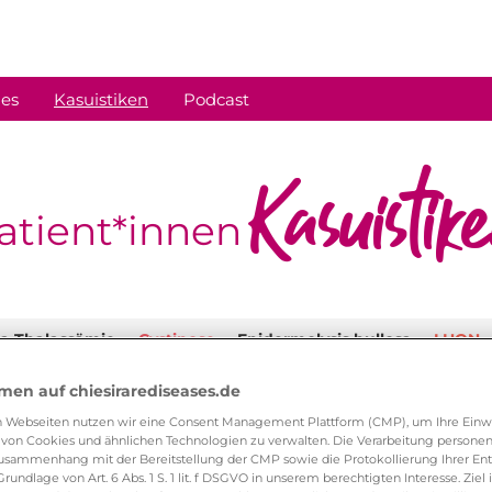
ies
Kasuistiken
Podcast
Kasuistik
atient*innen
a-Thalassämie
Cystinose
Epidermolysis bullosa
LHON
en auf chiesirarediseases.de
n Webseiten nutzen wir eine Consent Management Plattform (CMP), um Ihre Einwi
 von Cookies und ähnlichen Technologien zu verwalten. Die Verarbeitung person
usammenhang mit der Bereitstellung der CMP sowie die Protokollierung Ihrer E
Grundlage von Art. 6 Abs. 1 S. 1 lit. f DSGVO in unserem berechtigten Interesse. Ziel i