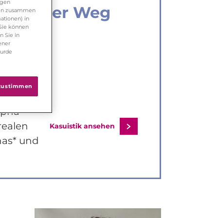
ngen
enslanger Weg
rden zusammen
ationen) in
 Sie können
ng
n Sie in
ener
wurde
 zustimmen
agnostik,
lpha-
realen
Kasuistik ansehen
nas* und