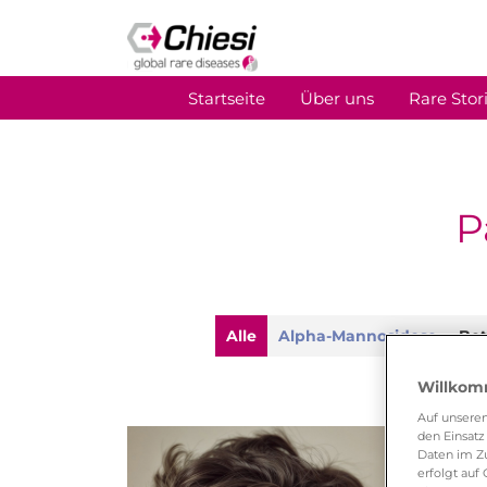
Startseite
Über uns
Rare Stor
P
Alle
Alpha-Mannosidose
Bet
Willkomm
Auf unsere
den Einsatz
Daten im Z
erfolgt auf 