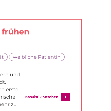
 frühen
ät
weibliche Patientin
ltern und
dt.
n erste
thische
Kasuistik ansehen
mehr zu