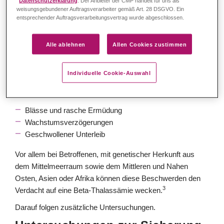
Kennzeichen festmacht. Wenn dieser Verdacht aufkommt,
weisungsgebundener Auftragsverarbeiter gemäß Art. 28 DSGVO. Ein
entsprechender Auftragsverarbeitungsvertrag wurde abgeschlossen.
werden dann weitere Untersuchungen durchgeführt, um die
Verdachtsdiagnose bestätigen oder widerlegen zu können.
Alle ablehnen
Allen Cookies zustimmen
Verdacht auf Beta-Thalassämie
Der Verdacht auf eine Beta-Thalassämie ergibt sich oft aus
Individuelle Cookie-Auswahl
der Krankengeschichte (Anamnese) und einer körperlichen
2
Untersuchung. Typische Verdachts-Symptome sind:
Blässe und rasche Ermüdung
Wachstumsverzögerungen
Geschwollener Unterleib
Vor allem bei Betroffenen, mit genetischer Herkunft aus
dem Mittelmeerraum sowie dem Mittleren und Nahen
Osten, Asien oder Afrika können diese Beschwerden den
3
Verdacht auf eine Beta-Thalassämie wecken.
Darauf folgen zusätzliche Untersuchungen.