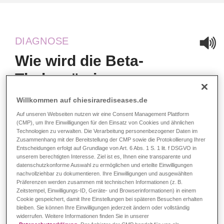
DIAGNOSE
Wie wird die Beta-
Thalassämie
diagnostiziert?
Willkommen auf chiesirarediseases.de
Auf unseren Webseiten nutzen wir eine Consent Management Plattform
(CMP), um Ihre Einwilligungen für den Einsatz von Cookies und ähnlichen
Je nachdem, welche Form der Beta-Thalassämie vorliegt,
Technologien zu verwalten. Die Verarbeitung personenbezogener Daten im
kann es leichter oder schwerer sein, diese zu erkennen.
Zusammenhang mit der Bereitstellung der CMP sowie die Protokollierung Ihrer
Entscheidungen erfolgt auf Grundlage von Art. 6 Abs. 1 S. 1 lit. f DSGVO in
Bei der schweren Form (
Thalassaemia major
) sind die
unserem berechtigten Interesse. Ziel ist es, Ihnen eine transparente und
Krankheitszeichen in der Regel schon in frühester Kindheit
datenschutzkonforme Auswahl zu ermöglichen und erteilte Einwilligungen
so schwer, dass man die Erkrankung kaum übersehen
nachvollziehbar zu dokumentieren. Ihre Einwilligungen und ausgewählten
Präferenzen werden zusammen mit technischen Informationen (z. B.
1
kann.
Bei der
Thalassämia intermedia
sind sie oft milder
Zeitstempel, Einwilligungs-ID, Geräte- und Browserinformationen) in einem
1
und treten später auf.
Die minor-Form kann sogar komplett
Cookie gespeichert, damit Ihre Einstellungen bei späteren Besuchen erhalten
bleiben. Sie können Ihre Einwilligungen jederzeit ändern oder vollständig
2
symptomfrei sein.
In der Regel gibt es zunächst einen
widerrufen. Weitere Informationen finden Sie in unserer
Verdacht auf Beta-Thalassämie, der sich an bestimmten
Datenschutzerklärung
. Der Anbieter der CMP handelt für uns als