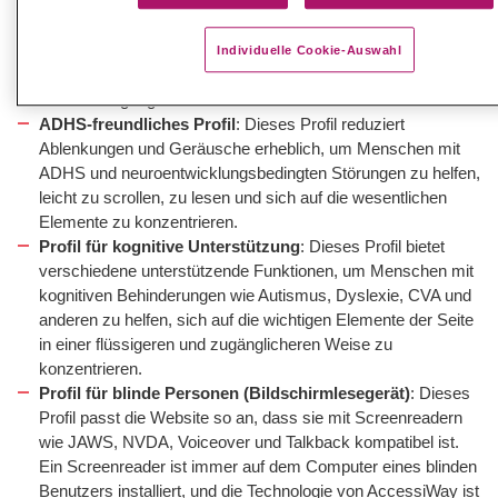
Profil für sehbeeinträchtigte Personen
: Dieses Profil passt
die Website so an, dass sie für die meisten Menschen mit
Sehbehinderungen wie verschlechterten Sehproblemen,
Individuelle Cookie-Auswahl
peripheren Sehproblemen, Katarakten, Glaukomen und
anderen zugänglich ist.
ADHS-freundliches Profil
: Dieses Profil reduziert
Ablenkungen und Geräusche erheblich, um Menschen mit
ADHS und neuroentwicklungsbedingten Störungen zu helfen,
leicht zu scrollen, zu lesen und sich auf die wesentlichen
Elemente zu konzentrieren.
Profil für kognitive Unterstützung
: Dieses Profil bietet
verschiedene unterstützende Funktionen, um Menschen mit
kognitiven Behinderungen wie Autismus, Dyslexie, CVA und
anderen zu helfen, sich auf die wichtigen Elemente der Seite
in einer flüssigeren und zugänglicheren Weise zu
konzentrieren.
Profil für blinde Personen (Bildschirmlesegerät)
: Dieses
Profil passt die Website so an, dass sie mit Screenreadern
wie JAWS, NVDA, Voiceover und Talkback kompatibel ist.
Ein Screenreader ist immer auf dem Computer eines blinden
Benutzers installiert, und die Technologie von AccessiWay ist