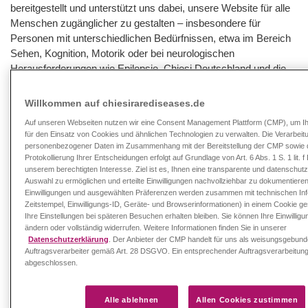
bereitgestellt und unterstützt uns dabei, unsere Website für alle
Menschen zugänglicher zu gestalten – insbesondere für
Personen mit unterschiedlichen Bedürfnissen, etwa im Bereich
Sehen, Kognition, Motorik oder bei neurologischen
Herausforderungen wie Epilepsie. Chiesi Deutschland und die
Chiesi Gruppe stehen voll und ganz hinter der Mission von
AccessiWay, das Internet zu einem inklusiven Raum für alle
Willkommen auf chiesirarediseases.de
Menschen zu machen.
Auf unseren Webseiten nutzen wir eine Consent Management Plattform (CMP), um Ihr
für den Einsatz von Cookies und ähnlichen Technologien zu verwalten. Die Verarbeit
personenbezogener Daten im Zusammenhang mit der Bereitstellung der CMP sowie 
Protokollierung Ihrer Entscheidungen erfolgt auf Grundlage von Art. 6 Abs. 1 S. 1 lit.
Unterstützende Bedienungshilfen
unserem berechtigten Interesse. Ziel ist es, Ihnen eine transparente und datenschu
Auswahl zu ermöglichen und erteilte Einwilligungen nachvollziehbar zu dokumentieren
Unterstützende Bedienungshilfen auf der Website
Einwilligungen und ausgewählten Präferenzen werden zusammen mit technischen Info
Zeitstempel, Einwilligungs-ID, Geräte- und Browserinformationen) in einem Cookie ge
www.chiesirarediseases.de
Ihre Einstellungen bei späteren Besuchen erhalten bleiben. Sie können Ihre Einwilligu
ändern oder vollständig widerrufen. Weitere Informationen finden Sie in unserer
Anfallsicheres Profil für Epileptiker
: Dieses Profil
Datenschutzerklärung
. Der Anbieter der CMP handelt für uns als weisungsgebun
ermöglicht es Menschen mit Epilepsie, die Website sicher zu
Auftragsverarbeiter gemäß Art. 28 DSGVO. Ein entsprechender Auftragsverarbeitun
nutzen, indem das Risiko von Anfällen durch blinkende
abgeschlossen.
Animationen und gefährliche Farbkombinationen eliminiert
wird.
Alle ablehnen
Allen Cookies zustimmen