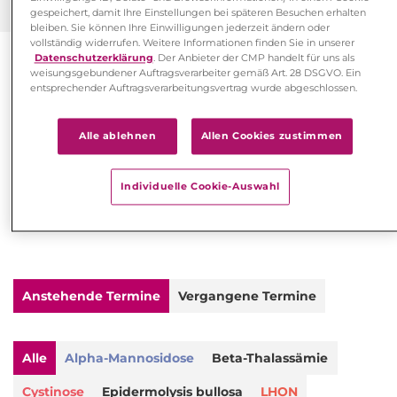
gespeichert, damit Ihre Einstellungen bei späteren Besuchen erhalten
bleiben. Sie können Ihre Einwilligungen jederzeit ändern oder
vollständig widerrufen. Weitere Informationen finden Sie in unserer
Datenschutzerklärung
. Der Anbieter der CMP handelt für uns als
weisungsgebundener Auftragsverarbeiter gemäß Art. 28 DSGVO. Ein
Termine rund um Rare Diseases
entsprechender Auftragsverarbeitungsvertrag wurde abgeschlossen.
Damit die Behandlung der seltenen Erkrankungen
LHON, Cystinose, Alpha-Mannosidose und Morbus
Alle ablehnen
Allen Cookies zustimmen
Fabry weiter fortschreiten kann, ist intensiver
wissenschaftlicher Austausch auf medizinischen
Kongressen und Messen wichtig.
Individuelle Cookie-Auswahl
Die aktuellsten Veranstaltungen im Überblick:
Anstehende Termine
Vergangene Termine
Alle
Alpha-Mannosidose
Beta-Thalassämie
Cystinose
Epidermolysis bullosa
LHON