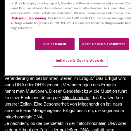
betroffen. LHON kann zu einer schweren Einschränkung des
(z. B. Zeitstempel, Einwilligungs-ID, Geräte- und Browserinformationen) in einem Coo
Sehvermögens führen.
damit Ihre Einstellungen bei späteren Besuchen erhalten bleiben. Sie können Ihre Ein
jederzeit ändern oder vollständig widerrufen. Weitere Informationen finden Sie in unse
Datenschutzerklärung
. Der Anbieter der CMP handelt für uns als weisungsgebun
Auftragsverarbeiter gemäß Art. 28 DSGVO. Ein entsprechender Auftragsverarbeitun
LHON und deren Häufigkeit
abgeschlossen.
Alle ablehnen
Allen Cookies zustimmen
Ursachen und Entstehungen
von LHON
Individuelle Cookie-Auswahl
Die Ursache für LHON ist ein Gendefekt, eine kleine
2
Veränderung an bestimmten Stellen im Erbgut.
Das Erbgut wird
auch DNA oder DNS genannt; Veränderungen des Erbguts
nennt man Mutationen. Dieser Gendefekt bzw. die Mutation führt
zu einer Funktionsstörung der
Mitochondrien
, den Kraftwerken
unserer Zellen. Eine Besonderheit von Mitochondrien ist, dass
sie eine kleine Menge eigenes Erbgut besitzen, die sogenannte
mitochondriale DNA.
Je nachdem, ob der Gendefekt in der mitochondrialen DNA oder
in dem Erbgut der Zelle - der nukleären DNA - auftritt, wird