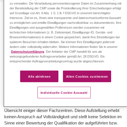
zu verwalten. Die Verarbeitung personenbezogener Daten im Zusammenhang mit
der Bereitstellung der CMP sowie die Protokollierung Ihrer Entscheidungen erfolgt
auf Grundlage von Art. 6 Abs. 1 S. 1 lit. f DSGVO in unserem berechtigten
Interesse. Ziel ist es, Ihnen eine transparente und datenschutzkonforme Auswahl
FACHZENTREN IN DEUTSCHLAND
zu ermöglichen und erteilte Einwilligungen nachvollziehbar zu dokumentieren. Ihre
Einwilligungen und ausgewählten Präferenzen werden zusammen mit
UND ÖSTERREICH
technischen Informationen (z. B. Zeitstempel, Einwilligungs-ID, Geräte- und
Browserinformationen) in einem Cookie gespeichert, damit Ihre Einstellungen bei
Finden Sie Fachzentren in
späteren Besuchen erhalten bleiben. Sie können Ihre Einwilligungen jederzeit
ändern oder vollständig widerrufen. Weitere Informationen finden Sie in unserer
Ihrer Nähe
Datenschutzerklärung
. Der Anbieter der CMP handelt für uns als
weisungsgebundener Auftragsverarbeiter gemäß Art. 28 DSGVO. Ein
entsprechender Auftragsverarbeitungsvertrag wurde abgeschlossen.
Da es sich bei Cystinose um eine seltene und gleichzeitig
komplexe Erkrankung, die eine interdisziplinäre Versorgung der
Alle ablehnen
Allen Cookies zustimmen
Patient*innen erfordert, handelt, haben sich in Deutschland und
Österreich Fachzentren gebildet, die sich auf die Behandlung
und Beratung von Cystinose-Patient*innen spezialisiert haben.
Individuelle Cookie-Auswahl
Sie finden in der nachfolgenden interaktiven Karte eine
Übersicht einiger dieser Fachzentren. Diese Aufstellung erhebt
keinen Anspruch auf Vollständigkeit und stellt keine Selektion im
Sinne einer Bewertung der Qualifikation der aufgeführten bzw.