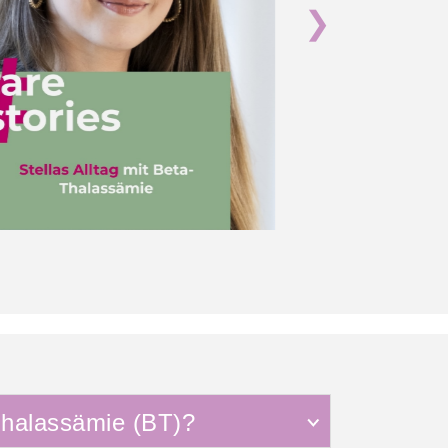
❯
Thalassämie (BT)?