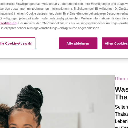
nd erteilte Einwilligungen nachvollziehbar zu dokumentieren. Ihre Einwilligungen und ausgew
werden zusammen mit technischen Informationen (z. B. Zeitstempel, Einwilligungs-ID, Gerät
mationen) in einem Cookie gespeichert, damit Ihre Einstellungen bei späteren Besuchen erhal
inwilligungen jederzeit ändern oder vollständig widerrufen. Weitere Informationen finden Sie 
zerklärung
. Der Anbieter der CMP handelt für uns als weisungsgebundener Auftragsverarbe
n entsprechender Auftragsverarbeitungsvertrag wurde abgeschlossen.
elle Cookie-Auswahl
Alle ablehnen
Allen Cookie
Über 
Was
Tha
Selten
Thalas
Lebens