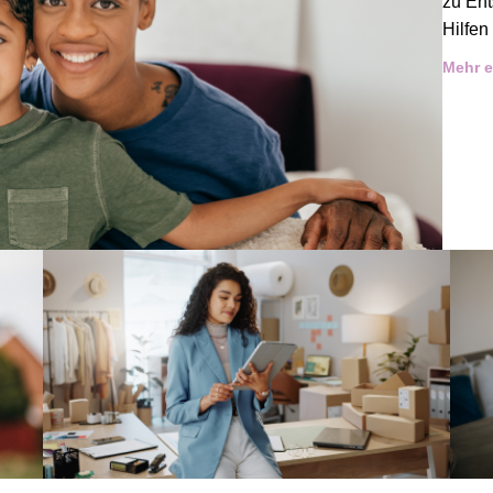
zu En
Hilfen
Mehr e