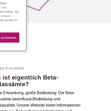
ählten
e- und
ten bleiben. Sie
in unserer
iter gemäß Art.
s zustimmen
die Krankheit
 ist eigentlich Beta-
lassämie?
e Erkrankung, große Bedeutung: Die Beta-
sämie beeinflusst Blutbildung und
qualität. Unsere Website bietet Informationen