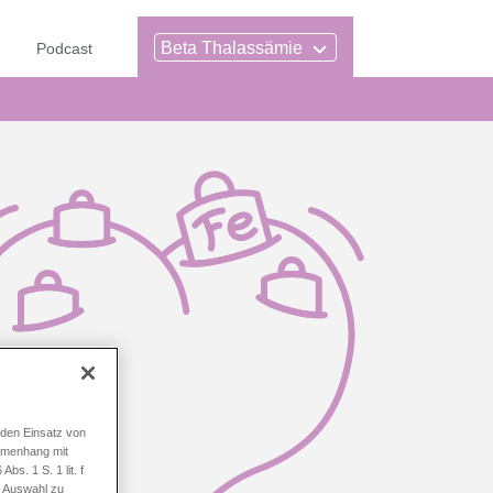
Beta Thalassämie
n
Podcast
 den Einsatz von
mmenhang mit
bs. 1 S. 1 lit. f
e Auswahl zu