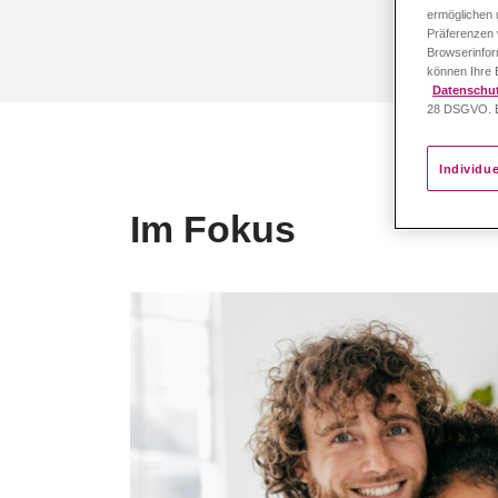
ermöglichen u
Präferenzen 
Browserinfor
können Ihre E
Datenschut
28 DSGVO. Ei
Individu
Im Fokus