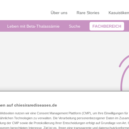
Über uns
Rare Stories
Kasuistike
Leben mit Beta-Thalassämie
Suche
FACHBEREICH
IE
en auf chiesirarediseases.de
Webseiten nutzen wir eine Consent Management Plattform (CMP), um Ihre Einwilligungen für
ähnlichen Technologien zu verwalten. Die Verarbeitung personenbezogener Daten im Zusa
llung der CMP sowie die Protokollierung Ihrer Entscheidungen erfolgt auf Grundlage von Art. 6 A
erem berechtigten Interesse. Ziel ist es, Ihnen eine transparente und datenschutzkonform