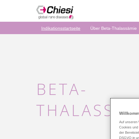
Indikationsstartseite
Über Beta-Thalassämie
BETA-
THALASSÄM
Willkomm
Auf unseren 
Cookies und 
der Bereitste
DSGVO in uns