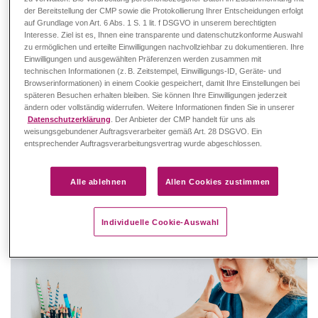
der Bereitstellung der CMP sowie die Protokollierung Ihrer Entscheidungen erfolgt
auf Grundlage von Art. 6 Abs. 1 S. 1 lit. f DSGVO in unserem berechtigten
Interesse. Ziel ist es, Ihnen eine transparente und datenschutzkonforme Auswahl
zu ermöglichen und erteilte Einwilligungen nachvollziehbar zu dokumentieren. Ihre
Einwilligungen und ausgewählten Präferenzen werden zusammen mit
technischen Informationen (z. B. Zeitstempel, Einwilligungs-ID, Geräte- und
Browserinformationen) in einem Cookie gespeichert, damit Ihre Einstellungen bei
Fachwissen kompakt
späteren Besuchen erhalten bleiben. Sie können Ihre Einwilligungen jederzeit
ändern oder vollständig widerrufen. Weitere Informationen finden Sie in unserer
Das wichtigste zu Alpha-Mannosidose
Datenschutzerklärung
. Der Anbieter der CMP handelt für uns als
weisungsgebundener Auftragsverarbeiter gemäß Art. 28 DSGVO. Ein
entsprechender Auftragsverarbeitungsvertrag wurde abgeschlossen.
Die lysosomale Speicherkrankheit zählt zu den Seltenen
Erkrankungen. Erfahren Sie mehr über Ursachen,
Krankheitsformen und Therapieoptionen.
Alle ablehnen
Allen Cookies zustimmen
Mehr erfahren →
Individuelle Cookie-Auswahl